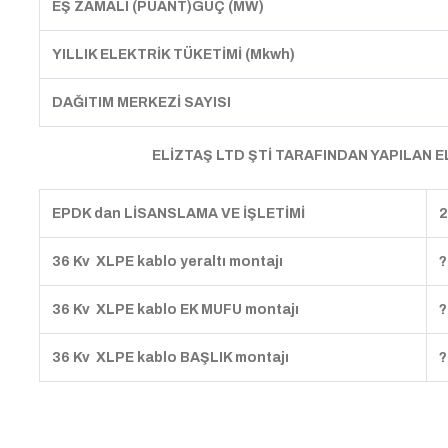
EŞ ZAMALI (PUANT)GÜÇ (MW)
YILLIK ELEKTRİK TÜKETİMİ (Mkwh)
DAĞITIM MERKEZİ SAYISI
ELİZTAŞ LTD ŞTİ TARAFINDAN YAPILAN EL
EPDK dan LİSANSLAMA VE İŞLETİMİ
2
36 Kv XLPE kablo yeraltı montajı
?
36 Kv XLPE kablo EK MUFU montajı
?
36 Kv XLPE kablo BAŞLIK montajı
?