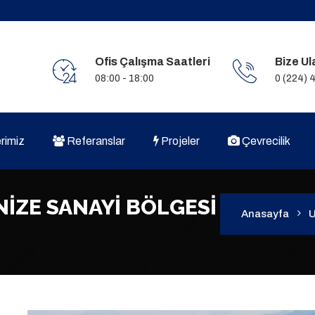
Ofis Çalışma Saatleri
Bize Ul
08:00 - 18:00
0 (224) 
rimiz
Referanslar
Projeler
Çevrecilik
İZE SANAYİ BÖLGESİ
Anasayfa
U