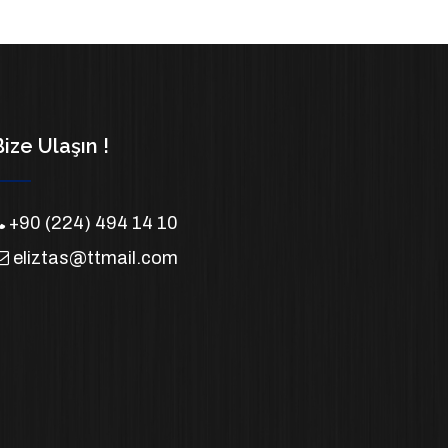
Bize Ulaşın !
+90 (224) 494 14 10
eliztas@ttmail.com